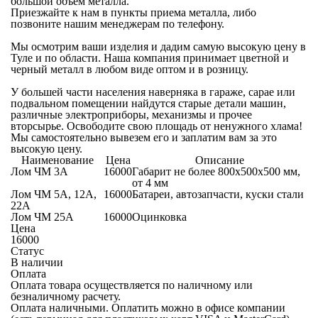
большой объем металла.
Приезжайте к нам в пункты приема металла, либо
позвоните нашим менеджерам по телефону.
Мы осмотрим ваши изделия и дадим самую высокую цену в
Туле и по области. Наша компания принимает цветной и
черный металл в любом виде оптом и в розницу.
У большей части населения наверняка в гараже, сарае или
подвальном помещении найдутся старые детали машин,
различные электроприборы, механизмы и прочее
вторсырье. Освободите свою площадь от ненужного хлама!
Мы самостоятельно вывезем его и заплатим вам за это
высокую цену.
Наименование
Цена
Описание
Лом ЧМ 3А
16000
Габарит не более 800х500х500 мм,
от 4 мм
Лом ЧМ 5А, 12А,
16000
Батареи, автозапчасти, куски стали
22А
Лом ЧМ 25А
16000
Оцинковка
Цена
16000
Статус
В наличии
Оплата
Оплата товара осуществляется по наличному или
безналичному расчету.
Оплата наличными.
Оплатить можно в офисе компании