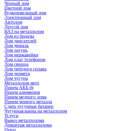
Черный лом
Цветной лом
Редкоземельный лом
Электронный лом
Автолом
Другой лом
ВАЗ на металлолом
Лом из бронзы
Лом двигателей
Лом дюраль
Лом латунь
Лом нержавейки
Лом плат телефонов
Лом свинца
Лом твёрдого сплава
Лом чермета
Лом чугуна
Металлолом авто
Прием АКБ бу
Прием алюминия
Прием медного лома
Прием черного металла
Сдать чугунные батареи
Чугунная ванна на металлолом
Услуги
Вывоз металлолома
Демонтаж металлолома
Цены