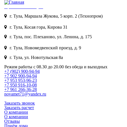
Приема лома в Туле
г. Тула, Маршала Жукова, 5 корп. 2 (Технопром)
8 (902) 900-94-94
г. Тула, Косая гора, Кирова 31
8 (953) 953-96-22
г. Тула, пос. Плеханово, ул. Ленина, д. 175
8 (950) 916-10-08
г. Тула, Новомедвенский проезд, д. 9
8 (961) 266-36-28
г. Тула, ул. Новотульская 8а
8 (953) 419-18-17
Режим работы
с 08.30 до 20.00 без обеда и выходных
+7 (902) 900-94-94
+7 902 900-94-94
+7 953 953-96-23
+7 950 916-10-08
+7 961 266-36-28
novamet71@yandex.ru
Заказать звонок
Заказать расчет
О компании
ЦЕНА
О компании
Отзывы
Приём лома