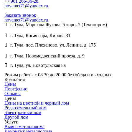
+7 961 266-36-28
novamet71@yandex.ru
Заказать звонок
novamet71@yandex.ru
г. Тула, Маршала Жукова, 5 корп. 2 (Технопром)
8 (902) 900-94-94
г. Тула, Косая гора, Кирова 31
8 (953) 953-96-22
г. Тула, пос. Плеханово, ул. Ленина, д. 175
8 (950) 916-10-08
г. Тула, Новомедвенский проезд, д. 9
8 (961) 266-36-28
г. Тула, ул. Новотульская 8а
8 (953) 419-18-17
Режим работы
с 08.30 до 20.00 без обеда и выходных
Компания
Цены
Портфолио
Отзывы
Цены
Цены на цветной и черный лом
Редкоземельный лом
Электронный лом
Другой лом
Услуги
Вывоз металлолома
Демонтаж металлолома