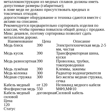
металлоконструкции из медных сплавов должны иметь
допустимые размеры (габаритные);
в ломе меди не должно присутствовать вредных и
токсичных отходов;
дорогостоящее оборудование и техника сдаются вместе с
актами на списание.
Рекомендуется предварительно сортировать изделия по
классам, чтобы приемка повысила общий доход с продажи.
Микс дешевле, поэтому сортировка позволит сдать
металлолом дороже.
Наименование
Цена
Описание
Медь блеск
390
Электротехническая медь 2-5
мм, чистая
Медь кусок
390
Трансформаторная шина,
куски
Медь разносортная
390
Проволока, трубки,
токопроводники
Медь лужёная
390
Клеммы, зажимы
Медь колонка
300
Радиатор водонагревателя
Медная стружка
300
Без железа медная стружка,
сечка
Кабель медный
от 120
Неликвид медного кабеля
Фосфористая медь
550
МФ9,МФ10
Кабель медный
договорная
Силовой кабель
силовой
Цена
120
Статус