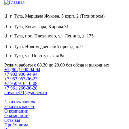
Приема лома в Туле
г. Тула, Маршала Жукова, 5 корп. 2 (Технопром)
8 (902) 900-94-94
г. Тула, Косая гора, Кирова 31
8 (953) 953-96-22
г. Тула, пос. Плеханово, ул. Ленина, д. 175
8 (950) 916-10-08
г. Тула, Новомедвенский проезд, д. 9
8 (961) 266-36-28
г. Тула, ул. Новотульская 8а
8 (953) 419-18-17
Режим работы
с 08.30 до 20.00 без обеда и выходных
+7 (902) 900-94-94
+7 902 900-94-94
+7 953 953-96-23
+7 950 916-10-08
+7 961 266-36-28
novamet71@yandex.ru
Заказать звонок
Заказать расчет
О компании
ЦЕНА
О компании
Отзывы
Приём лома