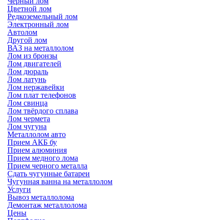
Черный лом
Цветной лом
Редкоземельный лом
Электронный лом
Автолом
Другой лом
ВАЗ на металлолом
Лом из бронзы
Лом двигателей
Лом дюраль
Лом латунь
Лом нержавейки
Лом плат телефонов
Лом свинца
Лом твёрдого сплава
Лом чермета
Лом чугуна
Металлолом авто
Прием АКБ бу
Прием алюминия
Прием медного лома
Прием черного металла
Сдать чугунные батареи
Чугунная ванна на металлолом
Услуги
Вывоз металлолома
Демонтаж металлолома
Цены