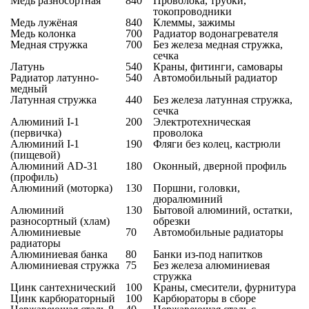
Медь разносортная
840
Проволока, трубки,
токопроводники
Медь лужёная
840
Клеммы, зажимы
Медь колонка
700
Радиатор водонагревателя
Медная стружка
700
Без железа медная стружка,
сечка
Латунь
540
Краны, фитинги, самовары
Радиатор латунно-
540
Автомобильный радиатор
медный
Латунная стружка
440
Без железа латунная стружка,
сечка
Алюминий I-1
200
Электротехническая
(первичка)
проволока
Алюминий I-1
190
Фляги без колец, кастрюли
(пищевой)
Алюминий AD-31
180
Оконный, дверной профиль
(профиль)
Алюминий (моторка)
130
Поршни, головки,
дюралюминий
Алюминий
130
Бытовой алюминий, остатки,
разносортный (хлам)
обрезки
Алюминиевые
70
Автомобильные радиаторы
радиаторы
Алюминиевая банка
80
Банки из-под напитков
Алюминиевая стружка
75
Без железа алюминиевая
стружка
Цинк сантехнический
100
Краны, смесители, фурнитура
Цинк карбюраторный
100
Карбюраторы в сборе