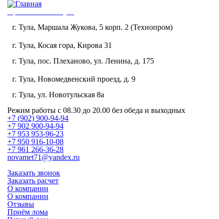
Приема лома в Туле
г. Тула, Маршала Жукова, 5 корп. 2 (Технопром)
8 (902) 900-94-94
г. Тула, Косая гора, Кирова 31
8 (953) 953-96-22
г. Тула, пос. Плеханово, ул. Ленина, д. 175
8 (950) 916-10-08
г. Тула, Новомедвенский проезд, д. 9
8 (961) 266-36-28
г. Тула, ул. Новотульская 8а
8 (953) 419-18-17
Режим работы
с 08.30 до 20.00 без обеда и выходных
+7 (902) 900-94-94
+7 902 900-94-94
+7 953 953-96-23
+7 950 916-10-08
+7 961 266-36-28
novamet71@yandex.ru
Заказать звонок
Заказать расчет
О компании
ЦЕНА
О компании
Отзывы
Приём лома