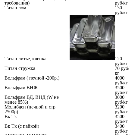
требования)
руб/кг
Титан лом
130
руб/кг
Титан литье, клепка
120
руб/кг
Титан стружка
70 руб/
кг
Вольфрам ( печной -200р.)
4000
руб/кг
Вольфрам ВНЖ
3500
руб/кг
Вольфрам ВД, ВНД (W не
3000
менее 85%)
руб/кг
Молибден (печной и стр
3200
2500р)
руб/кг
Вк Тк
3500
руб/кг
Вк Тк (с пайкой)
3400
руб/кг