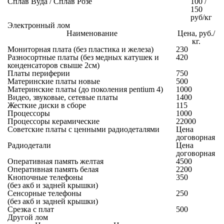
Сплав Вуда / Сплав Розе
100 /
150
руб/кг
Электронный лом
Наименование
Цена, руб./
кг.
Мониторная плата (без пластика и железа)
230
Разносортные платы (без медных катушек и
420
конденсаторов свыше 2см)
Платы периферии
750
Материнские платы новые
500
Материнские платы (до поколения pentium 4)
1000
Видео, звуковые, сетевые платы
1400
Жесткие диски в сборе
115
Процессоры
1000
Процессоры керамические
22000
Советские платы с ценными радиодеталями
Цена
договорная
Радиодетали
Цена
договорная
Оперативная память желтая
4500
Оперативная память белая
2200
Кнопочные телефоны
350
(без акб и задней крышки)
Сенсорные телефоны
250
(без акб и задней крышки)
Срезка с плат
500
Другой лом