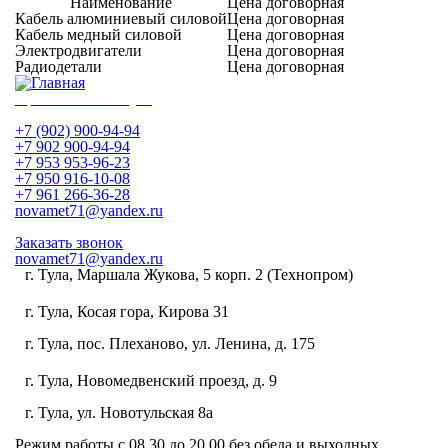
Наименование
Цена договорная
Кабель алюминиевый силовой
Цена договорная
Кабель медный силовой
Цена договорная
Электродвигатели
Цена договорная
Радиодетали
Цена договорная
Приема лома в Туле
+7 (902) 900-94-94
+7 902 900-94-94
+7 953 953-96-23
+7 950 916-10-08
+7 961 266-36-28
novamet71@yandex.ru
Заказать звонок
novamet71@yandex.ru
г. Тула, Маршала Жукова, 5 корп. 2 (Технопром)
8 (902) 900-94-94
г. Тула, Косая гора, Кирова 31
8 (953) 953-96-22
г. Тула, пос. Плеханово, ул. Ленина, д. 175
8 (950) 916-10-08
г. Тула, Новомедвенский проезд, д. 9
8 (961) 266-36-28
г. Тула, ул. Новотульская 8а
8 (953) 419-18-17
Режим работы
с 08.30 до 20.00 без обеда и выходных