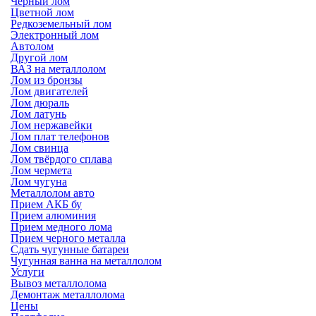
Черный лом
Цветной лом
Редкоземельный лом
Электронный лом
Автолом
Другой лом
ВАЗ на металлолом
Лом из бронзы
Лом двигателей
Лом дюраль
Лом латунь
Лом нержавейки
Лом плат телефонов
Лом свинца
Лом твёрдого сплава
Лом чермета
Лом чугуна
Металлолом авто
Прием АКБ бу
Прием алюминия
Прием медного лома
Прием черного металла
Сдать чугунные батареи
Чугунная ванна на металлолом
Услуги
Вывоз металлолома
Демонтаж металлолома
Цены