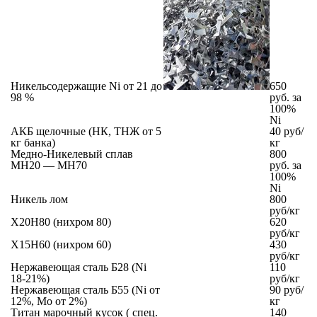
Никельсодержащие Ni от 21 до
650
98 %
руб. за
100%
Ni
АКБ щелочные (НК, ТНЖ от 5
40 руб/
кг банка)
кг
Медно-Никелевый сплав
800
МН20 — МН70
руб. за
100%
Ni
Никель лом
800
руб/кг
X20Н80 (нихром 80)
620
руб/кг
X15Н60 (нихром 60)
430
руб/кг
Нержавеющая сталь Б28 (Ni
110
18-21%)
руб/кг
Нержавеющая сталь Б55 (Ni от
90 руб/
12%, Мо от 2%)
кг
Титан марочный кусок ( спец.
140