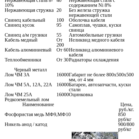
Нержавеющая сталь 8-
40
Нержавеющая сталь с
10%
содержанием Ni 8%
Нержавеющая стружка
20
Без железа стружка
нержавеющей стали
Свинец кабельный
100
Оболочка кабеля
Свинец кусок
95
Самоплав, чушки, куски
свинца
Свинец а/м грузики
55
Автомобильные грузики
Кабель медный
От
Неликвид медного кабеля
200
Кабель алюминиевый
От 60
Неликвид алюминиевого
кабеля
Теплообменники
От 30
Радиаторы охлаждения
Черный металл
Лом ЧМ 3А
16000
Габарит не более 800х500х500
мм, от 4 мм
Лом ЧМ 5А, 12А, 22А
16000
Батареи, автозапчасти, куски
стали
Лом ЧМ 25А
16000
Оцинковка
Редкоземельный лом
Наименование
Цена,
руб./кг.
Фосфористая медь МФ9,МФ10
850
руб/кг
Никель анод / катод
900/800
руб/кг